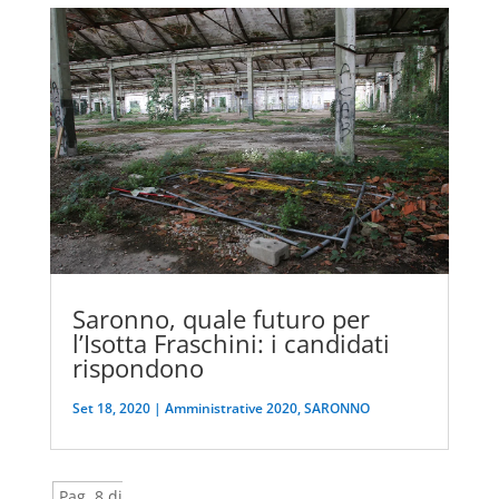
Saronno, quale futuro per
l’Isotta Fraschini: i candidati
rispondono
Set 18, 2020
|
Amministrative 2020
,
SARONNO
Pag. 8 di