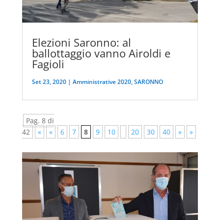
Elezioni Saronno: al
ballottaggio vanno Airoldi e
Fagioli
Set 23, 2020
|
Amministrative 2020
,
SARONNO
Pag. 8 di
42
«
«
6
7
8
9
10
20
30
40
»
»