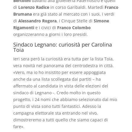
Bertolini
davanti alla gioielleria Paternostro e quelli
di
Lorenzo Radice
in corso Garibaldi. Martedì
Franco
Brumana
era già stato al mercato con i suoi, i verdi
di
Alessandro Rogora
, i Cinque Stelle di
Simone
Rigamonti
e i civici di
Franco Colombo
organizzeranno a giorni i loro presidi.
Sindaco Legnano: curiosità per Carolina
Toia
Ieri sera però la curiosità era tutta per la lista Toia,
vera novità nel panorama del centrodestra in città.
«Vero, ma io ho insistito per essere appoggiata
anche da una lista scollegata dai partiti – ha
affermato al candidata in vista delle elezioni del
sindaco di Legnano -. Credo molto in questo
progetto, i 24 nomi che abbiamo selezionato dal mio
punto di vista sono tutti fantastici. Adesso la
campagna elettorale sta entrando nel vivo,
dimostreremo a tutti quello che siamo capaci di
fare».