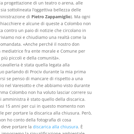
la progettazione di un teatro o arena, alle
ia sottolineata l’oggettiva bellezza delle
ministrazione di
Pietro Zappamiglio
). Ma ogni
 chiacchiere e alcune di queste a Colombo non
ta contro un paio di notizie che circolano in
rriviamo noi e chiudiamo una realtà come la
 domandata. «Anche perché il nostro don
 da mediatrice fra ente morale e Comune per
 più piccoli e della comunità».
avalleria è stata quella legata alla
iguo parlando di Prociv durante la mia prima
arsi se penso di mancare di rispetto a una
prio nel Varesotto e che abbiamo visto durante
omma Colombo non ha voluto lasciar correre su
i amministra è stato quello della discarica.
si 15 anni per cui in questo momento non
le per portare la discarica alla chiusura. Però,
on ho conto della fotografia di cosa
 deve portare la
discarica alla chiusura
. È
noi imporremo la riqualificazione ambientale