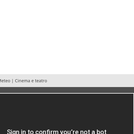
Meteo
|
Cinema e teatro
a:
ABBONATI
al giornale
CONSULTA
il
quotidiano online
ACQUISTA
inserzioni
ACQUISTA
necrologia