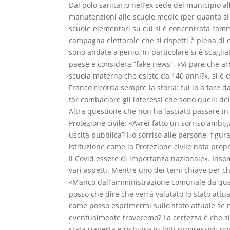
Dal polo sanitario nell’ex sede del municipio al
manutenzioni alle scuole medie (per quanto si s
scuole elementari su cui si è concentrata l’am
campagna elettorale che si rispetti è piena di
sono andate a genio. In particolare si è scaglia
paese e considera “fake news”. «Vi pare che a
scuola materna che esiste da 140 anni?», si è
Franco ricorda sempre la storia: fui io a fare
far combaciare gli interessi che sono quelli dei
Altra questione che non ha lasciato passare in c
Protezione civile: «Avrei fatto un sorriso amb
uscita pubblica? Ho sorriso alle persone, figur
istituzione come la Protezione civile nata pro
il Covid essere di importanza nazionale». Ins
vari aspetti. Mentre uno dei temi chiave per ch
«Manco dall’amministrazione comunale da qua
posso che dire che verrà valutato lo stato attua
come posso esprimermi sullo stato attuale se n
eventualmente troveremo? La certezza è che si
stata riaperta e richiusa in lotti progressivi: 