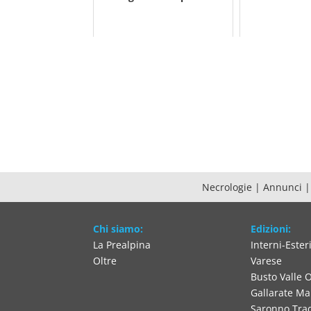
Necrologie
|
Annunci
Chi siamo:
Edizioni:
La Prealpina
Interni-Ester
Oltre
Varese
Busto Valle 
Gallarate M
Saronno Tra