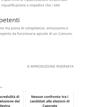
a riqualificazione e impedire che i lotti
mpetenti
vane ma piena di competenze, entusiasmo e
 esperta da funzionaria apicale di un Comune,
© RIPRODUZIONE RISERVATA
..
ncredulità di
Nessun confronto tra i
delusione del
candidati alle elezioni di
destra
Casorate