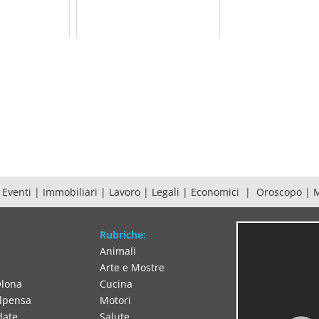
|
Eventi
|
Immobiliari
|
Lavoro
|
Legali
|
Economici
|
Oroscopo
|
Rubriche:
La Prealpin
i
Animali
Pubblicità
Arte e Mostre
Redazioni
Olona
Cucina
Contatti
alpensa
Motori
date
Salute